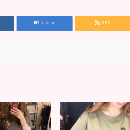
Hatena
RSS