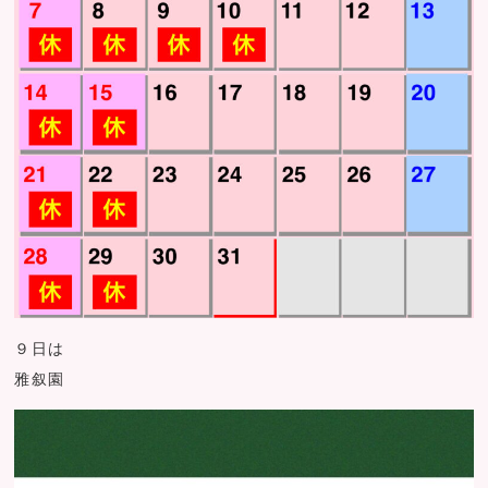
９日は
雅叙園