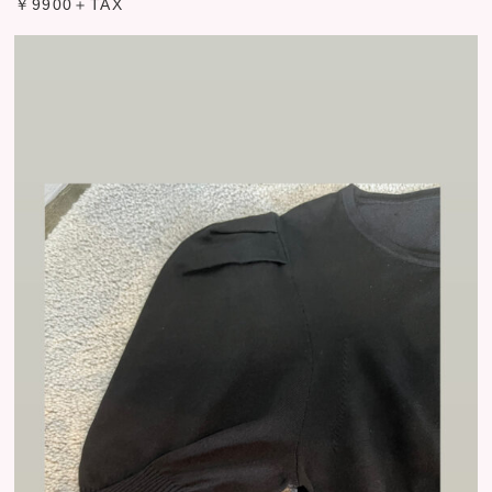
￥9900＋TAX