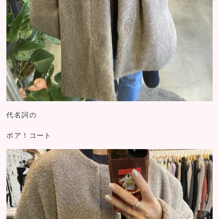
代名詞の
ボア！コート